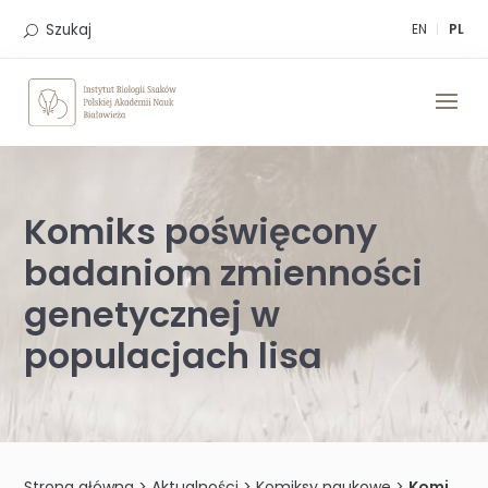
Skip
to
Szukaj
EN
PL
content
Komiks poświęcony
badaniom zmienności
genetycznej w
populacjach lisa
Strona główna
>
Aktualności
>
Komiksy naukowe
>
Komiks poświęcony badaniom zmienności genetycznej w populacjach lisa