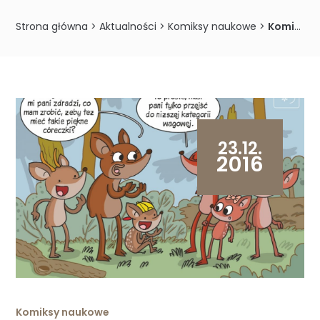
Strona główna
>
Aktualności
>
Komiksy naukowe
>
Komiks prezentujący wyniki badań nad wpływem kondycji samic jelenia na proporcję płci płodów
23.12.
2016
Komiksy naukowe