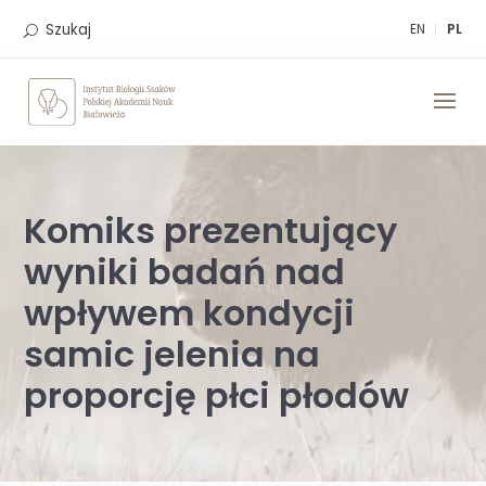
Skip
to
Szukaj
EN
PL
content
Komiks prezentujący
wyniki badań nad
wpływem kondycji
samic jelenia na
proporcję płci płodów