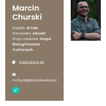
Marcin
Churski
Stopień:
dr hab.
Stanowisko:
Adiunkt
Grupy naukowe:
Grupa
Ekologii Kaskad
Troficznych
Publications list
mchurski@ibs.bialowieza.pl
Research
Gate
profile