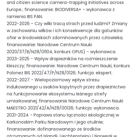
and citizen science camera-trapping initiatives across
Europe.; finansowanie: BIODIVERSA+ - wykonawca z
ramienia IBS PAN.
2022-2026 - Czy wilki tracą strach przed ludźmi? Zmiany
w zachowaniu wilków i ich konsekwencje dla gatunków
ofiar w środowiskach zdominowanych przez człowieka;
finansowanie: Narodowe Centrum Nauki
2020/37/B/NZ8/01104, konkurs OPUS) - wykonawca.
2023-2025 - Wpływ drapieżników na rozmieszczenie
kleszczy; finansowanie: Narodowe Centrum Nauki, konkurs
Polonez BIS 2022/47/P/NZ8/0126; funkcja: ekspert.
2022-2027 - Wielopoziomowy wpływ stresu
indukowanego u ssaków kopytnych przez drapieżnictwo
na funkcjonowanie ekosystemu leśnego strefy
umiarkowanej; finansowanie Narodowe Centrum Nauki
MAESTRO 2021/42/A/NZ8/00126; funkcja: wykonawca.
2021-2024 - Poprawa stanu łączności ekologicznej w
Karkonoskim Parku Narodowym i jego otulinie;
finansowanie: dofinansowanego ze środków
otrzymanych od Islandii, Liechtensteinu i Norwegii w