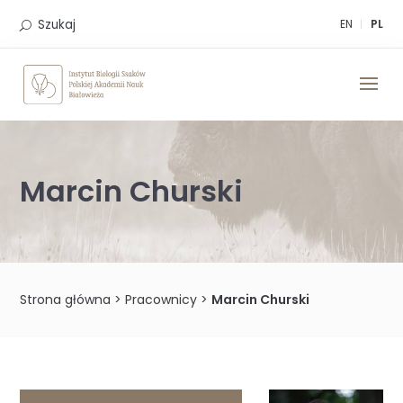
Skip
to
Szukaj
EN
PL
content
Marcin Churski
Strona główna
>
Pracownicy
>
Marcin Churski