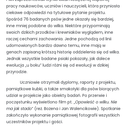
pracy naukowców, uczniów i nauczycieli, która przyniosła
ciekawe odpowiedzi na tytułowe pytanie projektu.
Spośród 76 badanych psów jedne okazały się bardziej,
inne mniej podobne do wilka. Niektóre przypominają
swoich dzikich przodków i krewniaków wyglądem, inne
raczej cechami zachowania. Jedne pochodzą od linii
udomowionych bardzo dawno temu, inne mają w
genach zapisaną krótszą historię oddzielenia się od wilka.
Jednak wszystkie badane psiaki pokazały, jak dalece
ewolucja „u boku” ludzi różni się od ewolucji w dzikiej
przyrodzie.
Uczniowie otrzymali dyplomy, raporty z projektu,
pamiątkowe kubki, a także smakołyki dla psów biorących
udział w projekcie jako obiekty badań. Po przerwie i
poczęstunku wyświetlono film pt. „
Opowieść o wilku. Nie
ma jak stado
” (reż. Bożena i Jan Walencikowie). Spotkanie
zakończyło wykonanie pamiątkowej fotografii wszystkich
uczestników projektu i gości.