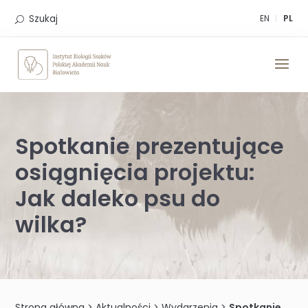
Skip
to
Szukaj
EN
PL
content
Spotkanie prezentujące
osiągnięcia projektu:
Jak daleko psu do
wilka?
Strona główna
>
Aktualności
>
Wydarzenia
>
Spotkanie prezentujące osiągnięcia projektu: Jak daleko psu do wilka?