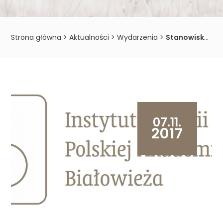
Strona główna
>
Aktualności
>
Wydarzenia
>
Stanowisko Rady Naukowej Instytutu Biologii Ssaków PAN w Białowieży w sprawie Strategii Ochrony Puszczy Białowieskiej
07.11.
2017