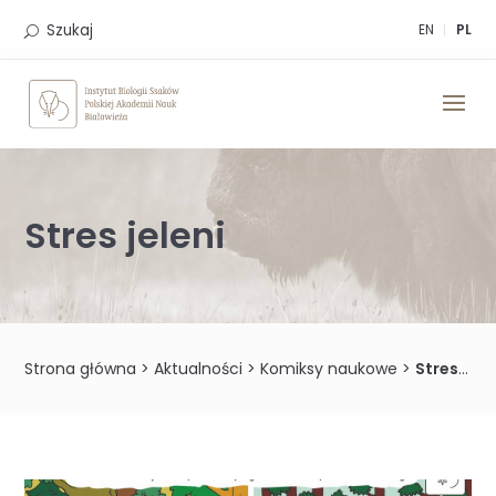
Skip
to
Szukaj
EN
PL
content
Stres jeleni
Strona główna
>
Aktualności
>
Komiksy naukowe
>
Stres jeleni