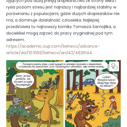
żyjących pod dużą presją drapieżnictwa ze strony wilka i
rysia poziom stresu jest najniższy i najbardziej stabilny w
porównaniu z populacjami, gdzie dużych drapieżników nie
ma, a dominuje działalność człowieka. Najlepiej
przedstawia to najnowszy komiks Tomasza Samojlika, a
dociekliwi mogą zajrzeć do pracy oryginalnej pod tym
adresem.
https://academic.oup.com/beheco/advance-
article/doi/10.1093/beheco/arx142/4636144