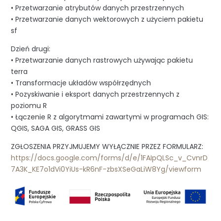
• Przetwarzanie atrybutów danych przestrzennych
• Przetwarzanie danych wektorowych z użyciem pakietu
sf
Dzień drugi:
• Przetwarzanie danych rastrowych używając pakietu
terra
• Transformacje układów współrzędnych
• Pozyskiwanie i eksport danych przestrzennych z
poziomu R
• Łączenie R z algorytmami zawartymi w programach GIS:
QGIS, SAGA GIS, GRASS GIS
ZGŁOSZENIA PRZYJMUJEMY WYŁĄCZNIE PRZEZ FORMULARZ:
https://docs.google.com/forms/d/e/1FAIpQLSc_v_CvnrD
7A3K_KE7o1dVi0YiUs-kR6nF-zbsXSeGaLiW8Yg/viewform