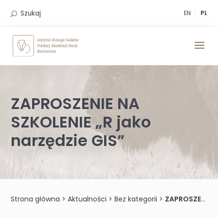
Skip
to
Szukaj
EN
PL
content
ZAPROSZENIE NA
SZKOLENIE „R jako
narzędzie GIS”
Strona główna
>
Aktualności
>
Bez kategorii
>
ZAPROSZENIE NA SZKOLENIE „R jako narzędzie GIS”