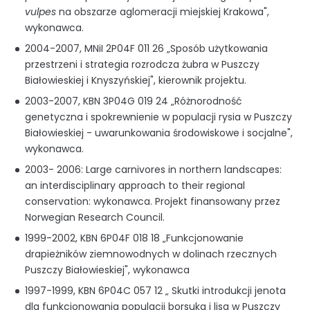
vulpes
na obszarze aglomeracji miejskiej Krakowa",
wykonawca.
2004-2007, MNiI 2P04F 011 26 „Sposób użytkowania
przestrzeni i strategia rozrodcza żubra w Puszczy
Białowieskiej i Knyszyńskiej", kierownik projektu.
2003-2007, KBN 3P04G 019 24 „Różnorodność
genetyczna i spokrewnienie w populacji rysia w Puszczy
Białowieskiej - uwarunkowania środowiskowe i socjalne",
wykonawca.
2003- 2006: Large carnivores in northern landscapes:
an interdisciplinary approach to their regional
conservation: wykonawca. Projekt finansowany przez
Norwegian Research Council.
1999-2002, KBN 6P04F 018 18 „Funkcjonowanie
drapieżników ziemnowodnych w dolinach rzecznych
Puszczy Białowieskiej", wykonawca
1997-1999, KBN 6P04C 057 12 „ Skutki introdukcji jenota
dla funkcjonowania populacji borsuka i lisa w Puszczy