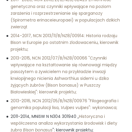
genetyczna oraz czynniki wpływające na poziom
zarażenia i rozprzestrzenianie się sparganozy
(Spirometra erinaceieuropaei) w populacjach dzikich
zwierząt
2014-2017, NCN 2013/11/B/NZ8/00914: Historia rodzaju
Bison w Europie po ostatnim zlodowaceniu, kierownik
projektu;
2013-2015, NCN 2012/07/B/NZ8/00066 "Czynniki
wpływające na kształtowanie się równowagi między
pasożytem a żywicielem na przykładzie inwazji
krwiopijnego nicienia Ashworthius sidemi u dziko
żyjących żubrów (Bison bonasus) w Puszczy
Białowieskiej": kierownik projektu;
2013-2016, NCN 2012/05/B/NZ8/00976 "Filogeografia i
genomika populacji lisa,
Vulpes vulpes
": wykonawca;
2011-2014, MNiSW N N304 301940 „
Historyczna i
współczesna analiza wykorzystania środowisk i diety
żubra
Bison bonasus
": kierownik projektu;