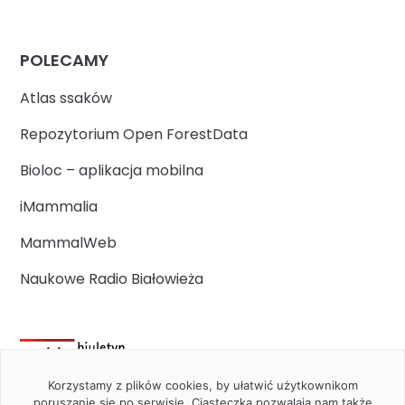
POLECAMY
Atlas ssaków
Repozytorium Open ForestData
Bioloc – aplikacja mobilna
iMammalia
MammalWeb
Naukowe Radio Białowieża
Korzystamy z plików cookies, by ułatwić użytkownikom
poruszanie się po serwisie. Ciasteczka pozwalają nam także