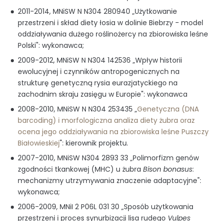
2011-2014, MNiSW N N304 280940 „Użytkowanie
przestrzeni i skład diety łosia w dolinie Biebrzy - model
oddziaływania dużego roślinożercy na zbiorowiska leśne
Polski": wykonawca;
2009-2012, MNiSW N N304 142536 „Wpływ historii
ewolucyjnej i czynników antropogenicznych na
strukturę genetyczną rysia eurazjatyckiego na
zachodnim skraju zasięgu w Europie": wykonawca
2008-2010, MNiSW N N304 253435 „
Genetyczna (DNA
barcoding) i morfologiczna analiza diety żubra oraz
ocena jego oddziaływania na zbiorowiska leśne Puszczy
Białowieskiej
": kierownik projektu.
2007-2010, MNiSW N304 2893 33 „Polimorfizm genów
zgodności tkankowej (MHC) u żubra
Bison bonasus
:
mechanizmy utrzymywania znaczenie adaptacyjne":
wykonawca;
2006-2009, MNiI 2 P06L 031 30 „Sposób użytkowania
przestrzeni i proces synurbizacji lisa rudego
Vulpes