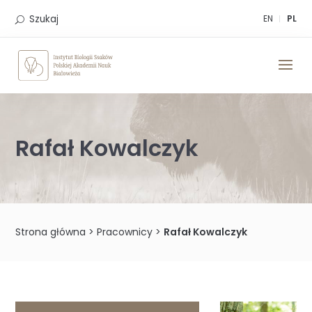
Skip
to
Szukaj
EN
PL
content
Rafał Kowalczyk
Strona główna
>
Pracownicy
>
Rafał Kowalczyk