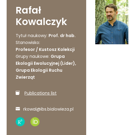
Rafał
Kowalczyk
Tytuł naukowy:
Prof. dr hab.
Stanowisko:
Profesor / Kustosz Kolekcji
Grupy naukowe:
Grupa
Ekologii Ewolucyjnej (Lider),
Grupa Ekologii Ruchu
Zwierząt
Publications list
rkowal@ibs.bialowieza.pl
Research
ORCID
Gate
profile