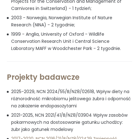
Projects for the Conservation and Management of
Carnivores in Switzerland) - 1 tydzień;
2003 - Norwegia, Norwegian Institute of Nature
Research (NINA) - 2 tygodnie;
1999 - Anglia, University of Oxford - Wildlife
Conservation Research Unit i Central Science
Laboratory MAFF w Woodchester Park - 2 tygodnie.
Projekty badawcze
2025-2029, NCN 2024/55/B/NZ8/02618, Wpływ diety na
różnorodność mikrobiomu jelitowego żubra i odporność
na zakażenie endopasożytami
2021-2025, NCN 2021/41/B/NZ8/03904 Wpływ zasobów
pokarmowych na dostosowanie gatunku uchodźcy:
żubr jako gatunek modelowy
2017-2020, NCN 2016/21/B/NZ8/02429 Zmienność